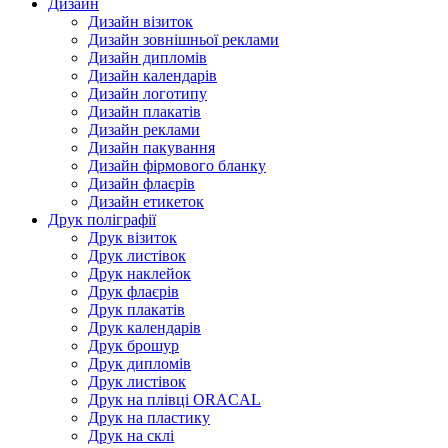
Дизайн
Дизайн візиток
Дизайн зовнішньої реклами
Дизайн дипломів
Дизайн календарів
Дизайн логотипу
Дизайн плакатів
Дизайн реклами
Дизайн пакування
Дизайн фірмового бланку
Дизайн флаєрів
Дизайн етикеток
Друк поліграфії
Друк візиток
Друк листівок
Друк наклейок
Друк флаєрів
Друк плакатів
Друк календарів
Друк брошур
Друк дипломів
Друк листівок
Друк на плівці ORACAL
Друк на пластику
Друк на склі