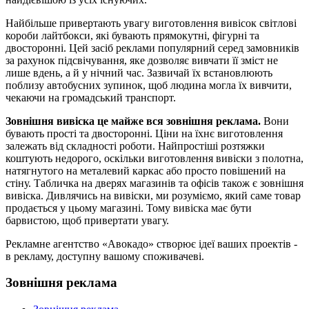
Найбільше привертають увагу виготовлення вивісок світлові
короби лайтбокси, які бувають прямокутні, фігурні та
двосторонні. Цей засіб реклами популярний серед замовників
за рахунок підсвічування, яке дозволяє вивчати її зміст не
лише вдень, а й у нічний час. Зазвичай їх встановлюють
поблизу автобусних зупинок, щоб людина могла їх вивчити,
чекаючи на громадський транспорт.
Зовнішня вивіска це майже вся зовнішня реклама.
Вони
бувають прості та двосторонні. Ціни на їхнє виготовлення
залежать від складності роботи. Найпростіші розтяжки
коштують недорого, оскільки виготовлення вивіски з полотна,
натягнутого на металевий каркас або просто повішений на
стіну. Табличка на дверях магазинів та офісів також є зовнішня
вивіска. Дивлячись на вивіски, ми розуміємо, який саме товар
продається у цьому магазині. Тому вивіска має бути
барвистою, щоб привертати увагу.
Рекламне агентство «Авокадо» створює ідеї ваших проектів -
в рекламу, доступну вашому споживачеві.
Зовнішня реклама