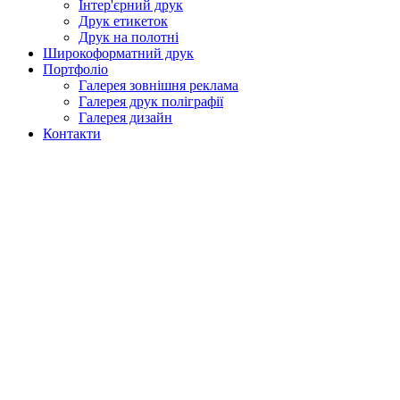
Інтер'єрний друк
Друк етикеток
Друк на полотні
Широкоформатний друк
Портфоліо
Галерея зовнішня реклама
Галерея друк поліграфії
Галерея дизайн
Контакти