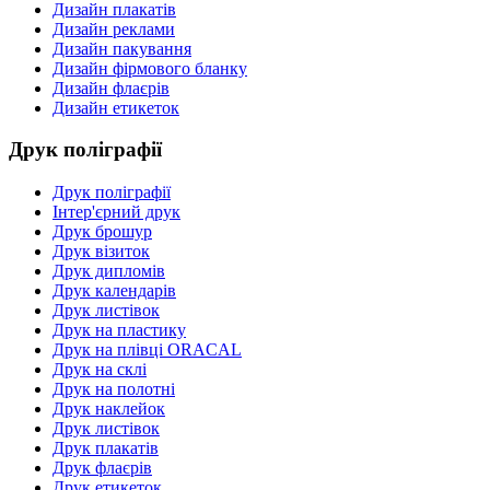
Дизайн плакатів
Дизайн реклами
Дизайн пакування
Дизайн фірмового бланку
Дизайн флаєрів
Дизайн етикеток
Друк поліграфії
Друк поліграфії
Інтер'єрний друк
Друк брошур
Друк візиток
Друк дипломів
Друк календарів
Друк листівок
Друк на пластику
Друк на плівці ORACAL
Друк на склі
Друк на полотні
Друк наклейок
Друк листівок
Друк плакатів
Друк флаєрів
Друк етикеток