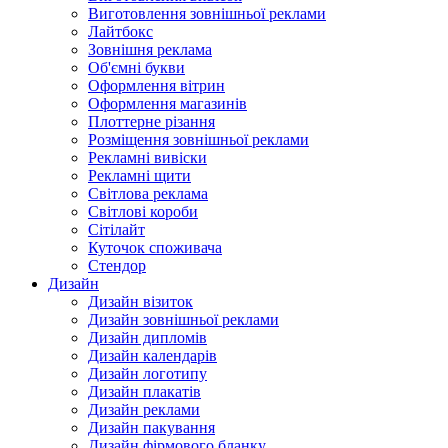
Виготовлення зовнішньої реклами
Лайтбокс
Зовнішня реклама
Об'ємні букви
Оформлення вітрин
Оформлення магазинів
Плоттерне різання
Розміщення зовнішньої реклами
Рекламні вивіски
Рекламні щити
Світлова реклама
Світлові короби
Сітілайт
Куточок споживача
Стендор
Дизайн
Дизайн візиток
Дизайн зовнішньої реклами
Дизайн дипломів
Дизайн календарів
Дизайн логотипу
Дизайн плакатів
Дизайн реклами
Дизайн пакування
Дизайн фірмового бланку