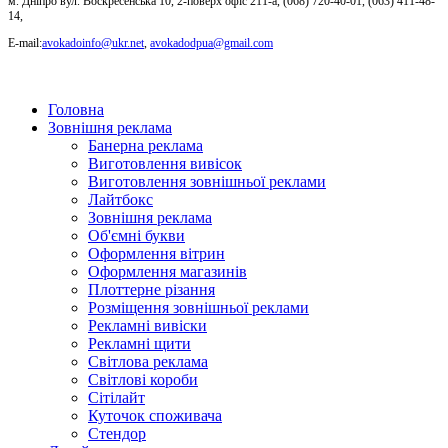
м. Дніпро вул. Воскресенська 10, 2-поверх офіс 211-а, (068) 720-40-01, (063) 411-48-
14,
Е-mail:
avokadoinfo@ukr.net
,
avokadodpua@gmail.com
Головна
Зовнішня реклама
Банерна реклама
Виготовлення вивісок
Виготовлення зовнішньої реклами
Лайтбокс
Зовнішня реклама
Об'ємні букви
Оформлення вітрин
Оформлення магазинів
Плоттерне різання
Розміщення зовнішньої реклами
Рекламні вивіски
Рекламні щити
Світлова реклама
Світлові короби
Сітілайт
Куточок споживача
Стендор