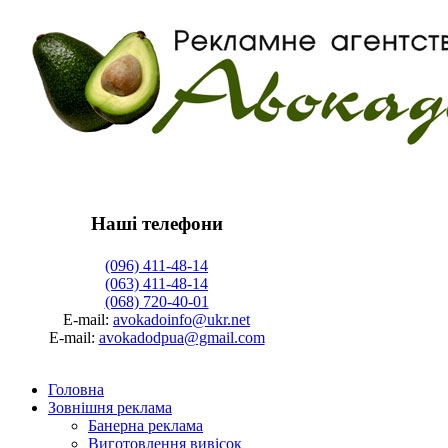
Наші телефони
(096) 411-48-14
(063) 411-48-14
(068) 720-40-01
Е-mail:
avokadoinfo@ukr.net
Е-mail:
avokadodpua@gmail.com
Головна
Зовнішня реклама
Банерна реклама
Виготовлення вивісок