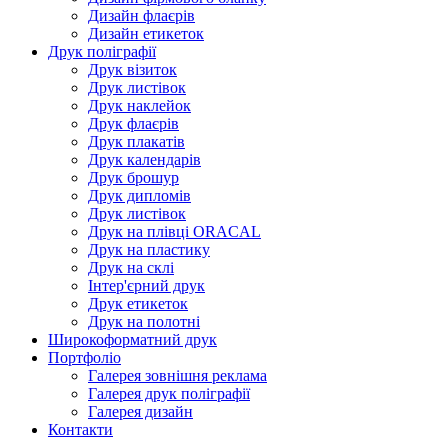
Дизайн флаєрів
Дизайн етикеток
Друк поліграфії
Друк візиток
Друк листівок
Друк наклейок
Друк флаєрів
Друк плакатів
Друк календарів
Друк брошур
Друк дипломів
Друк листівок
Друк на плівці ORACAL
Друк на пластику
Друк на склі
Інтер'єрний друк
Друк етикеток
Друк на полотні
Широкоформатний друк
Портфоліо
Галерея зовнішня реклама
Галерея друк поліграфії
Галерея дизайн
Контакти