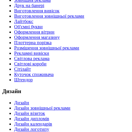
Зовнішня реклама
Друк на банері
Виготовлення вивісок
Виготовлення зовнішньої реклами
Лайтбокс
Об'ємні букви
Оформлення вітрин
Оформлення магазину
Плоттерна порізка
Розміщення зовнішньої реклами
Рекламні вивіски
Світлова реклама
Світлові короби
Сітілайт
Куточок споживача
Штендор
Дизайн
Дизайн
Дизайн зовнішньої реклами
Дизайн візиток
Дизайн дипломів
Дизайн календарів
Дизайн логотипу