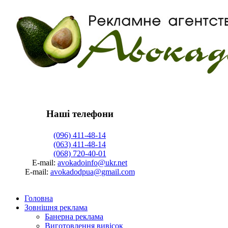
Наші телефони
(096) 411-48-14
(063) 411-48-14
(068) 720-40-01
Е-mail:
avokadoinfo@ukr.net
Е-mail:
avokadodpua@gmail.com
Головна
Зовнішня реклама
Банерна реклама
Виготовлення вивісок