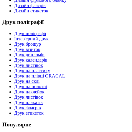
Дизайн фірмового бланку
Дизайн флаєрів
Дизайн етикеток
Друк поліграфії
Друк поліграфії
Інтер'єрний друк
Друк брошур
Друк візиток
Друк дипломів
Друк календарів
Друк листівок
Друк на пластику
Друк на плівці ORACAL
Друк на склі
Друк на полотні
Друк наклейок
Друк листівок
Друк плакатів
Друк флаєрів
Друк етикеток
Популярне