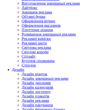
Виготовлення зовнішньої реклами
Лайтбокс
Зовнішня реклама
Об'ємні букви
Оформлення вітрин
Оформлення магазинів
Плоттерне різання
Розміщення зовнішньої реклами
Рекламні вивіски
Рекламні щити
Світлова реклама
Світлові короби
Сітілайт
Куточок споживача
Стендор
Дизайн
Дизайн візиток
Дизайн зовнішньої реклами
Дизайн дипломів
Дизайн календарів
Дизайн логотипу
Дизайн плакатів
Дизайн реклами
Дизайн пакування
Дизайн фірмового бланку