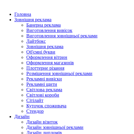
Головна
Зовнішня реклама
Банерна реклама
Виготовлення вивісок
Виготовлення зовнішньої реклами
Лайтбокс
Зовнішня реклама
Об'ємні букви
Оформлення вітрин
Оформлення магазинів
Плоттерне різання
Розміщення зовнішньої реклами
Рекламні вивіски
Рекламні щити
Світлова реклама
Світлові короби
Сітілайт
Куточок споживача
Стендор
Дизайн
Дизайн візиток
Дизайн зовнішньої реклами
Дизайн дипломів