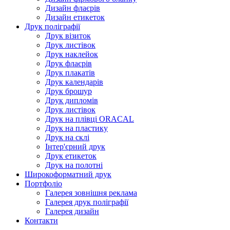
Дизайн флаєрів
Дизайн етикеток
Друк поліграфії
Друк візиток
Друк листівок
Друк наклейок
Друк флаєрів
Друк плакатів
Друк календарів
Друк брошур
Друк дипломів
Друк листівок
Друк на плівці ORACAL
Друк на пластику
Друк на склі
Інтер'єрний друк
Друк етикеток
Друк на полотні
Широкоформатний друк
Портфоліо
Галерея зовнішня реклама
Галерея друк поліграфії
Галерея дизайн
Контакти