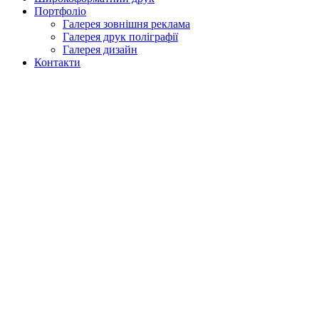
Портфоліо
Галерея зовнішня реклама
Галерея друк поліграфії
Галерея дизайн
Контакти