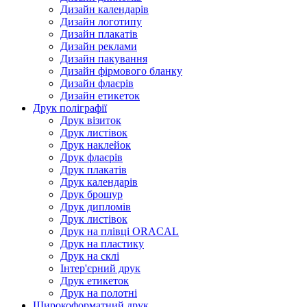
Дизайн календарів
Дизайн логотипу
Дизайн плакатів
Дизайн реклами
Дизайн пакування
Дизайн фірмового бланку
Дизайн флаєрів
Дизайн етикеток
Друк поліграфії
Друк візиток
Друк листівок
Друк наклейок
Друк флаєрів
Друк плакатів
Друк календарів
Друк брошур
Друк дипломів
Друк листівок
Друк на плівці ORACAL
Друк на пластику
Друк на склі
Інтер'єрний друк
Друк етикеток
Друк на полотні
Широкоформатний друк